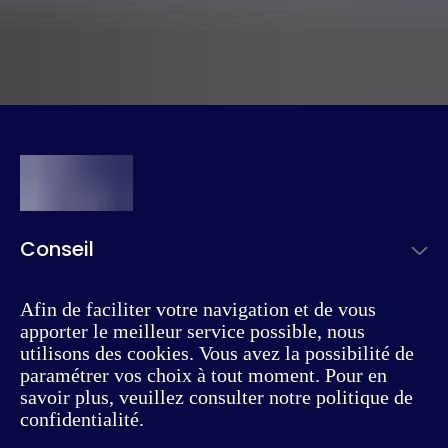
Conseil
Offre & Expérience client
Études
Transformation durable
Afin de faciliter votre navigation et de vous
Études prospectives
apporter le meilleur service possible, nous
Nous découvrir
Supply Chain
Certification professionnelle
utilisons des cookies. Vous avez la possibilité de
Notre philosophie
Risques & Assurances
paramétrer vos choix à tout moment. Pour en
Insights
Données emploi-formation
savoir plus, veuillez consulter notre politique de
Notre équipe
RH & Compétences
Actus
Komète
confidentialité.
Nous rejoindre
Clients & secteurs
Cas clients