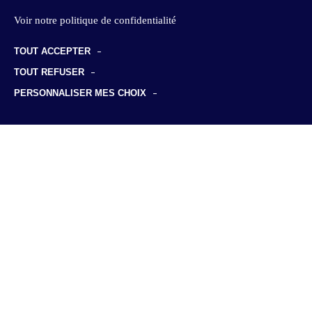
Voir notre politique de confidentialité
TOUT ACCEPTER
TOUT REFUSER
PERSONNALISER MES CHOIX
PORTRAITS
Découvrez les
consultant(e)s de KYU
Associés