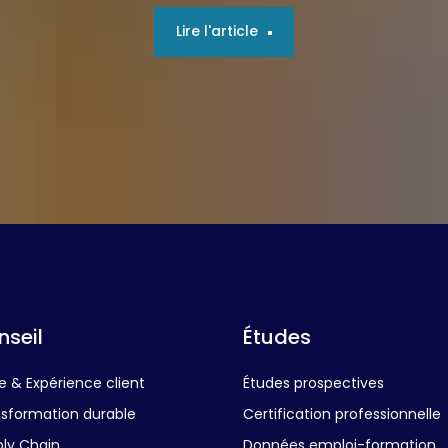
Lire l'article
nseil
Études
e & Expérience client
Études prospectives
sformation durable
Certification professionnelle
ly Chain
Données emploi-formation