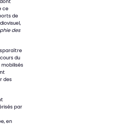
 dont
e ce
ports de
iovisuel,
aphie des
sparaître
 cours du
 mobilisés
ont
r des
nt
risés par
ée, en