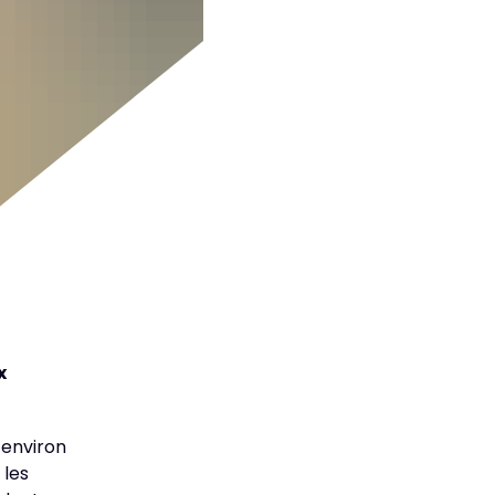
x
 environ
 les