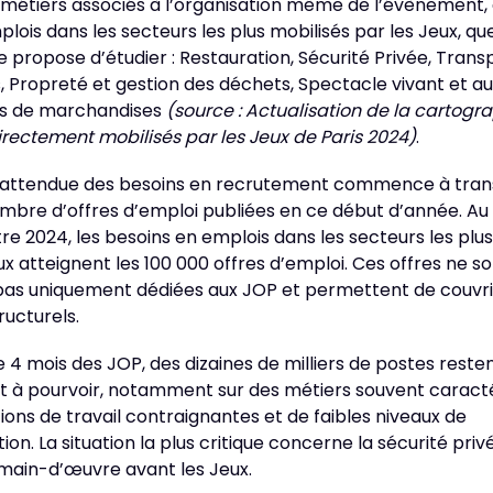
 métiers associés à l’organisation même de l’évènement,
lois dans les secteurs les plus mobilisés par les Jeux, qu
propose d’étudier : Restauration, Sécurité Privée, Trans
 Propreté et gestion des déchets, Spectacle vivant et aud
s de marchandises
(source : Actualisation de la cartogr
rectement mobilisés par les Jeux de Paris 2024)
.
 attendue des besoins en recrutement commence à tran
mbre d’offres d’emploi publiées en ce début d’année. Au
re 2024, les besoins en emplois dans les secteurs les plus
ux atteignent les 100 000 offres d’emploi. Ces offres ne s
 pas uniquement dédiées aux JOP et permettent de couvri
ructurels.
 4 mois des JOP, des dizaines de milliers de postes reste
 à pourvoir, notamment sur des métiers souvent caracté
ions de travail contraignantes et de faibles niveaux de
on. La situation la plus critique concerne la sécurité priv
 main-d’œuvre avant les Jeux.