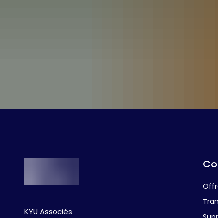
Co
Offr
Tran
KYU Associés
Supp