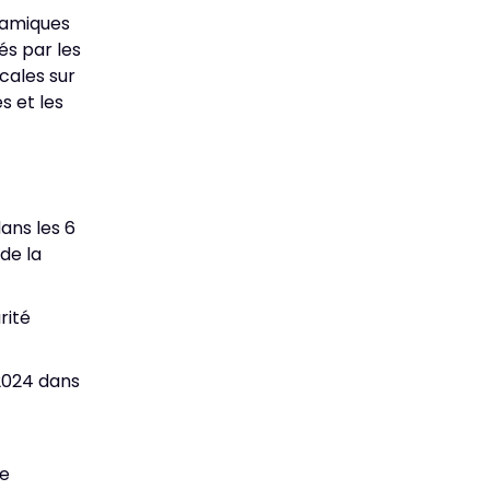
namiques
és par les
cales sur
s et les
ans les 6
de la
rité
 2024 dans
te