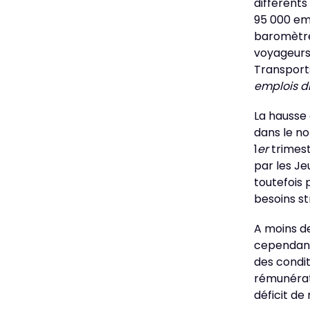
différents
95 000 emp
baromètre 
voyageurs,
Transport
emplois di
La hausse
dans le no
1
er
trimest
par les Je
toutefois
besoins st
A moins de
cependant
des condit
rémunérati
déficit de