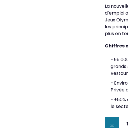
La nouvel
d’emploi a
Jeux Olym
les princi
plus en te
Chiffres c
95 00
grands 
Restaur
Enviro
Privée a
+50% d
le sect