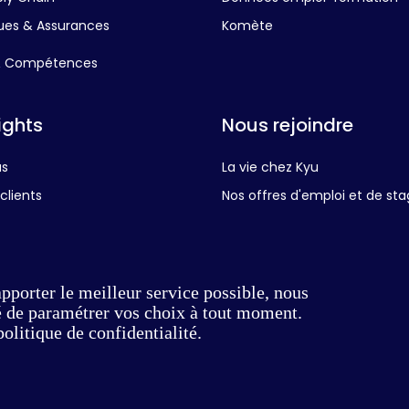
ues & Assurances
Komète
& Compétences
ights
Nous rejoindre
us
La vie chez Kyu
clients
Nos offres d'emploi et de st
ications
apporter le meilleur service possible, nous
té de paramétrer vos choix à tout moment.
politique de confidentialité.
Mentions légales
Préférences cookies
Réalisé par